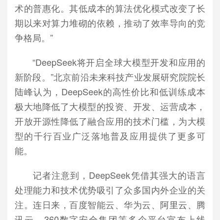
术的普惠化。其低成本的算法优化模式改变了长
期以来对算力堆砌的依赖，推动了效率导向的竞
争格局。”
“DeepSeek将开启全球大模型开发和应用的
新阶段。”北京前沿未来科技产业发展研究院院长
陆峰认为，DeepSeek的高性价比和低训练成本
极大地降低了大模型的投资、开发、运营成本，
开放开源性降低了融合应用的技术门槛，为大模
型的千行百业广泛落地普及应用提供了更多可
能。
记者注意到，DeepSeek凭借其强大的语言
处理能力和技术优势吸引了众多国内外企业的关
注。连日来，百度智能云、华为云、
阿里云
、腾
讯云、360数字安全集团等多个平台宣布上线