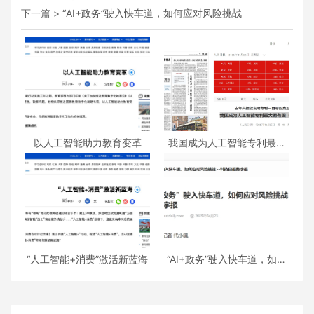
下一篇 >
“AI+政务”驶入快车道，如何应对风险挑战
以人工智能助力教育变革
我国成为人工智能专利最大
拥有国（权威发布）
“人工智能+消费”激活新蓝海
“AI+政务”驶入快车道，如何
应对风险挑战